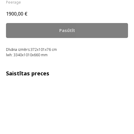
Peerage
1900,00
€
Pasūtīt
Dīvāna izmērs:372x101x76 cm
lwh: 3340x1010x660 mm
Saistītas preces