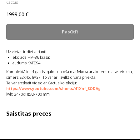
Cactus
1999,00
€
Pasūtīt
Uz vietas ir divi varianti:
eko āda HM-36 krāsa;
audums KATE94
Komplektā ir arī galds, galds no oša masīvkoka ar akmens masas virsmu,
izmērs 82x45, h=37. To var arī izvilkt dīvāna priekšā.
Te var apskatīt video ar Cactus kolekciju:
https://www.youtube.com/shorts/41Xnf_8ODAg
lwh: 3470x1850x700 mm
Saistītas preces