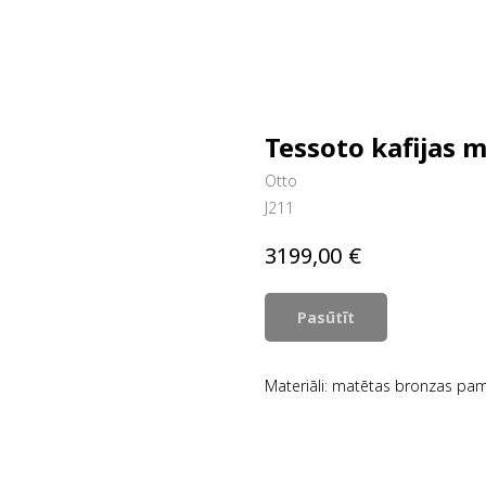
Tessoto kafijas 
Otto
J211
€
3199,00
Pasūtīt
Materiāli: matētas bronzas pa