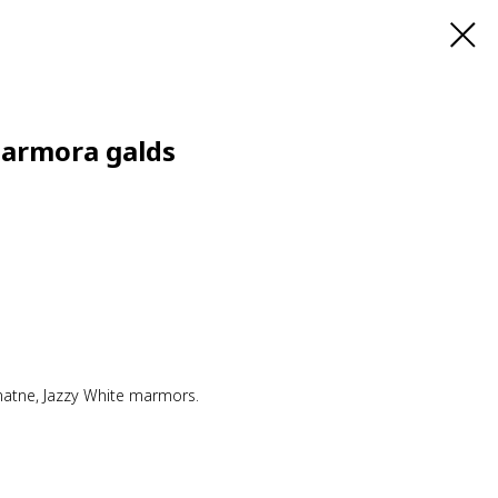
marmora galds
matne, Jazzy White marmors.