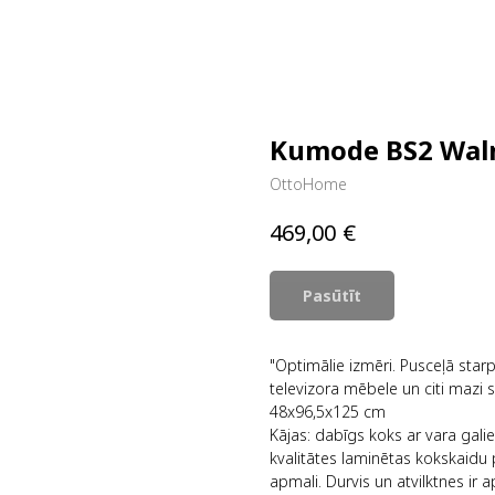
Kumode BS2 Wal
OttoHome
€
469,00
Pasūtīt
"Optimālie izmēri. Pusceļā starp
televizora mēbele un citi mazi s
48x96,5x125 cm
Kājas: dabīgs koks ar vara ga
kvalitātes laminētas kokskaidu 
apmali. Durvis un atvilktnes i