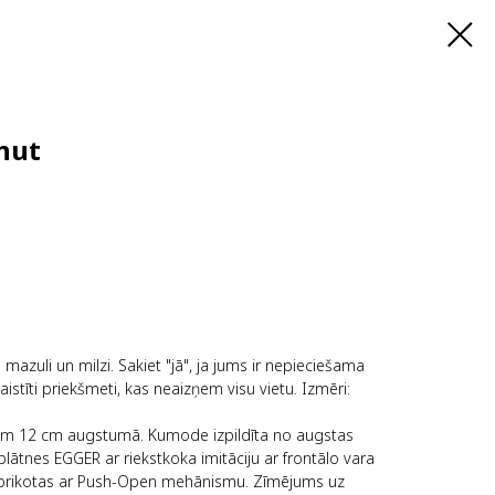
nut
 mazuli un milzi. Sakiet "jā", ja jums ir nepieciešama
aistīti priekšmeti, kas neaizņem visu vietu. Izmēri:
liem 12 cm augstumā. Kumode izpildīta no augstas
plātnes EGGER ar riekstkoka imitāciju ar frontālo vara
r aprikotas ar Push-Open mehānismu. Zīmējums uz