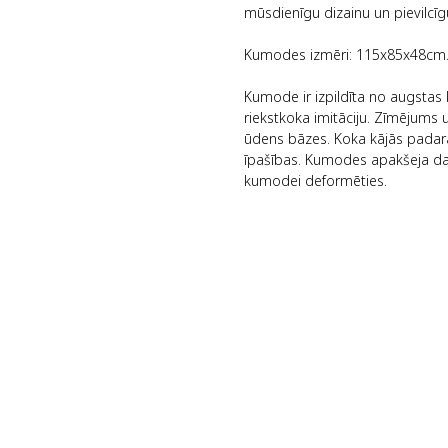
mūsdienīgu dizainu un pievilcī
Kumodes izmēri: 115x85x48cm
Kumode ir izpildīta no augstas
riekstkoka imitāciju. Zīmējums 
ūdens bāzes. Koka kājās padara
īpašības. Kumodes apakšeja daļa
kumodei deformēties.