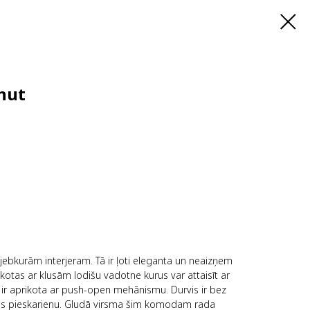
nut
jebkurām interjeram. Tā ir ļoti eleganta un neaizņem
rikotas ar klusām lodišu vadotne kurus var attaisīt ar
 ir aprikota ar push-open mehānismu. Durvis ir bez
kas pieskarienu. Gludā virsma šim komodam rada