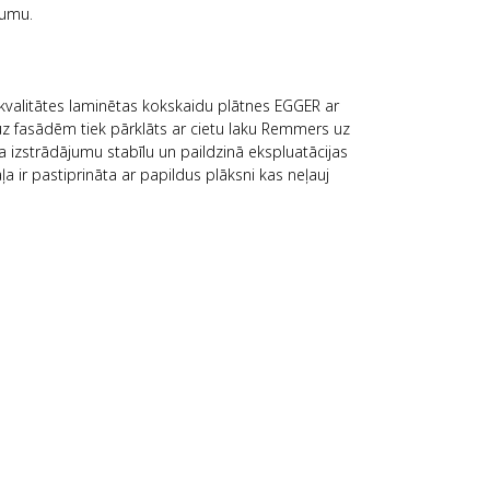
gumu.
.
 kvalitātes laminētas kokskaidu plātnes EGGER ar
uz fasādēm tiek pārklāts ar cietu laku Remmers uz
 izstrādājumu stabīlu un paildzinā ekspluatācijas
 ir pastiprināta ar papildus plāksni kas neļauj