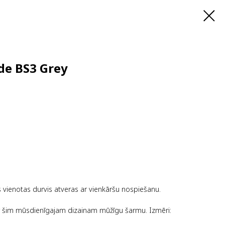
de BS3 Grey
s vienotas durvis atveras ar vienkāršu nospiešanu.
ir šim mūsdienīgajam dizainam mūžīgu šarmu. Izmēri: