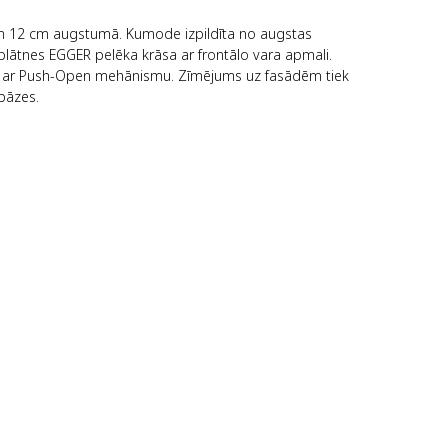
em 12 cm augstumā. Kumode izpildīta no augstas
plātnes EGGER pelēka krāsa ar frontālo vara apmali.
tas ar Push-Open mehānismu. Zīmējums uz fasādēm tiek
 bāzes.