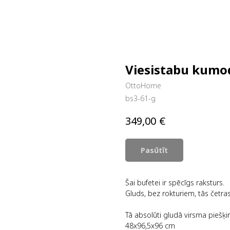
Viesistabu kumo
OttoHome
bs3-61-g
€
349,00
Pasūtīt
Šai bufetei ir spēcīgs raksturs.
Gluds, bez rokturiem, tās četra
Tā absolūti gludā virsma piešķ
48x96,5x96 cm