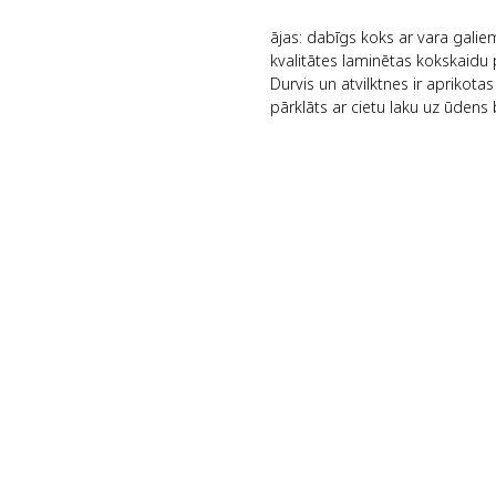
ājas: dabīgs koks ar vara gali
kvalitātes laminētas kokskaidu 
Durvis un atvilktnes ir apriko
pārklāts ar cietu laku uz ūdens