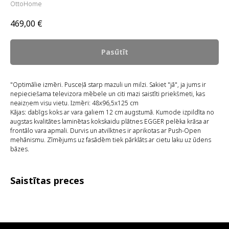
OttoHome
469,00
€
Pasūtīt
"Optimālie izmēri. Pusceļā starp mazuli un milzi. Sakiet "jā", ja jums ir
nepieciešama televizora mēbele un citi mazi saistīti priekšmeti, kas
neaizņem visu vietu. Izmēri: 48x96,5x125 cm
Kājas: dabīgs koks ar vara galiem 12 cm augstumā. Kumode izpildīta no
augstas kvalitātes laminētas kokskaidu plātnes EGGER pelēka krāsa ar
frontālo vara apmali. Durvis un atvilktnes ir aprikotas ar Push-Open
mehānismu. Zīmējums uz fasādēm tiek pārklāts ar cietu laku uz ūdens
bāzes.
Saistītas preces