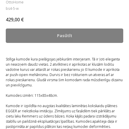
OttoHome
bs4-5-w
429,00
€
Pasūtīt
Stilīga kumode kura pielāgojas jebkurām interjeram. Tā ir ļoti eleganta
un neaizņem daudz vietas. 2 atvilktnes ir aprikotas ar klusām lodišu
vadotne kurus var attaisīt ar rokas pieskarienu jo šī kumode ir aprikota
ar push-open mehānismu. Durvis ir bez rokturiem un atveras arī ar
rokas pieskarienu. Gludā virsma šim komodam rada mūsdienīgu dizainu
un pievilcīgumu.
Kumodes izmēri: 115x85x48cm.
Kumode ir izpildīta no augstas kvalitātes laminētas kokskaidu plātnes
EGGER ar riekstkoka imitāciju. Zīmējums uz fasādēm tiek pārklāts ar
cietu laku Remmers uz ūdens bāzes. Koka kājās padara izstrādājumu
stabīlu un paildzinā ekspluatācijas īpašības. Kumodes apakšeja daļa ir
pastiprināta ar papildus plāksni kas neļauj kumodei deformēties.