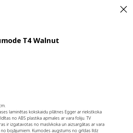
kumode T4 Walnut
cm.
ases laminētas kokskaidu plātnes Egger ar riekstkoka
pildītas no ABS plastika apmales ar vara foliju. TV
s ir izgatavotas no masīvkoka un aizsargātas ar vara
s no bojājumiem. Kumodes augstums no grīdas līdz