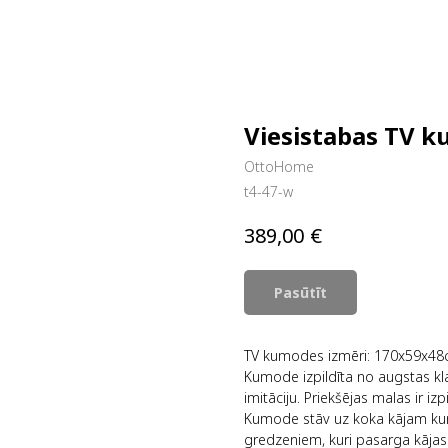
Viesistabas TV 
OttoHome
t4-47-w
€
389,00
Pasūtīt
TV kumodes izmēri: 170x59x48
Kumode izpildīta no augstas kl
imitāciju. Priekšējas malas ir iz
Kumode stāv uz koka kājam kura
gredzeniem, kuri pasarga kāja