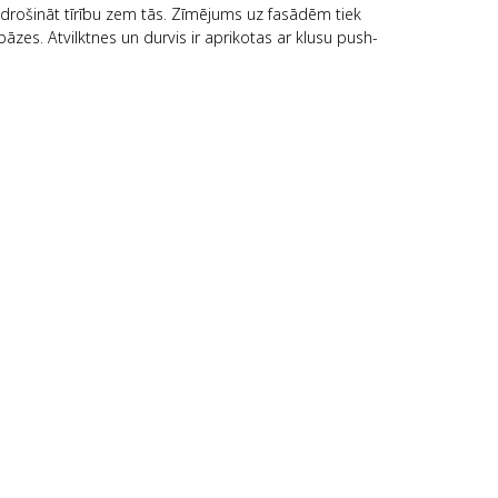
odrošināt tīrību zem tās. Zīmējums uz fasādēm tiek
bāzes. Atvilktnes un durvis ir aprikotas ar klusu push-