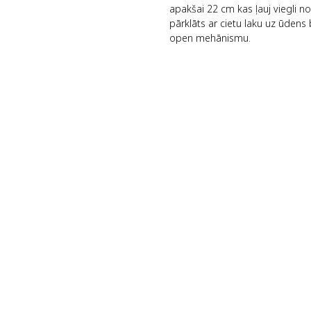
apakšai 22 cm kas ļauj viegli n
pārklāts ar cietu laku uz ūdens 
open mehānismu.