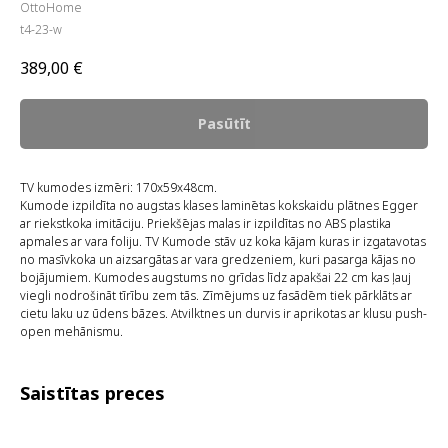
OttoHome
t4-23-w
389,00
€
Pasūtīt
TV kumodes izmēri: 170x59x48cm.
Kumode izpildīta no augstas klases laminētas kokskaidu plātnes Egger
ar riekstkoka imitāciju. Priekšējas malas ir izpildītas no ABS plastika
apmales ar vara foliju. TV Kumode stāv uz koka kājam kuras ir izgatavotas
no masīvkoka un aizsargātas ar vara gredzeniem, kuri pasarga kājas no
bojājumiem. Kumodes augstums no grīdas līdz apakšai 22 cm kas ļauj
viegli nodrošināt tīrību zem tās. Zīmējums uz fasādēm tiek pārklāts ar
cietu laku uz ūdens bāzes. Atvilktnes un durvis ir aprikotas ar klusu push-
open mehānismu.
Saistītas preces