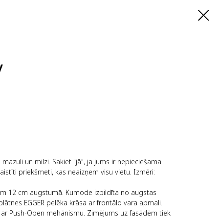
y
 mazuli un milzi. Sakiet "jā", ja jums ir nepieciešama
aistīti priekšmeti, kas neaizņem visu vietu. Izmēri:
liem 12 cm augstumā. Kumode izpildīta no augstas
plātnes EGGER pelēka krāsa ar frontālo vara apmali.
tas ar Push-Open mehānismu. Zīmējums uz fasādēm tiek