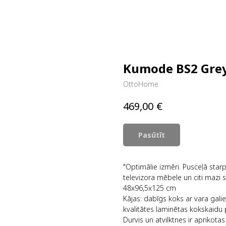
Kumode BS2 Gre
OttoHome
€
469,00
Pasūtīt
"Optimālie izmēri. Pusceļā starp
televizora mēbele un citi mazi s
48x96,5x125 cm
Kājas: dabīgs koks ar vara ga
kvalitātes laminētas kokskaidu 
Durvis un atvilktnes ir apriko