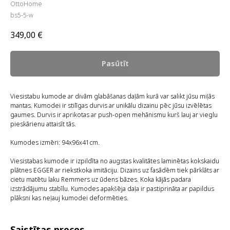
OttoHome
bs5-5-w
349,00
€
Pasūtīt
Viesistabu kumode ar divām glabāšanas daļām kurā var salikt jūsu miļās
mantas. Kumodei ir stilīgas durvis ar unikālu dizainu pēc jūsu izvēlētas
gaumes. Durvis ir aprikotas ar push-open mehānismu kurš lauj ar vieglu
pieskārienu attaisīt tās.
Kumodes izmēri: 94x96x41cm.
Viesistabas kumode ir izpildīta no augstas kvalitātes laminētas kokskaidu
plātnes EGGER ar riekstkoka imitāciju. Dizains uz fasādēm tiek pārklāts ar
cietu matētu laku Remmers uz ūdens bāzes. Koka kājās padara
izstrādājumu stabīlu. Kumodes apakšēja daļa ir pastiprināta ar papildus
plāksni kas neļauj kumodei deformēties.
Saistītas preces