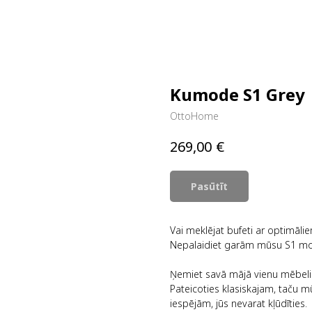
Kumode S1 Grey
OttoHome
€
269,00
Pasūtīt
Vai meklējat bufeti ar optimālie
Nepalaidiet garām mūsu S1 mo
Ņemiet savā mājā vienu mēbeli v
Pateicoties klasiskajam, taču 
iespējām, jūs nevarat kļūdīties.