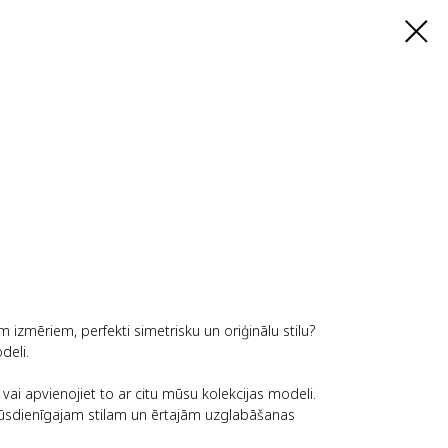
m izmēriem, perfekti simetrisku un oriģinālu stilu?
deli.
ai apvienojiet to ar citu mūsu kolekcijas modeli.
mūsdienīgajam stilam un ērtajām uzglabāšanas