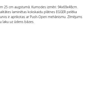
liem 25 cm augstumā. Kumodes izmēri: 94x69x48cm.
alitātes laminētas kokskaidu plātnes EGGER pelēka
 Durvis ir aprikotas ar Push-Open mehānismu. Zīmējums
tu laku uz ūdens bāzes.