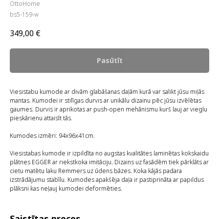
OttoHome
bs5-159-w
349,00
€
Pasūtīt
Viesistabu kumode ar divām glabāšanas daļām kurā var salikt jūsu miļās
mantas. Kumodei ir stilīgas durvis ar unikālu dizainu pēc jūsu izvēlētas
gaumes. Durvis ir aprikotas ar push-open mehānismu kurš lauj ar vieglu
pieskārienu attaisīt tās.
Kumodes izmēri: 94x96x41cm.
Viesistabas kumode ir izpildīta no augstas kvalitātes laminētas kokskaidu
plātnes EGGER ar riekstkoka imitāciju. Dizains uz fasādēm tiek pārklāts ar
cietu matētu laku Remmers uz ūdens bāzes. Koka kājās padara
izstrādājumu stabīlu. Kumodes apakšēja daļa ir pastiprināta ar papildus
plāksni kas neļauj kumodei deformēties.
Saistītas preces