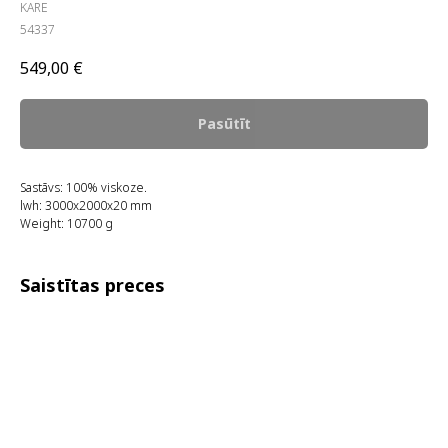
KARE
54337
549,00
€
Pasūtīt
Sastāvs: 100% viskoze.
lwh: 3000x2000x20 mm
Weight: 10700 g
Saistītas preces