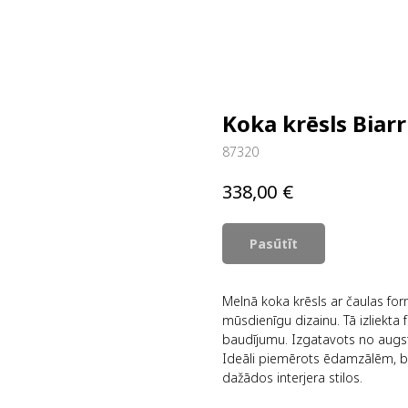
Koka krēsls Biarr
87320
€
338,00
Pasūtīt
Melnā koka krēsls ar čaulas for
mūsdienīgu dizainu. Tā izliekta 
baudījumu. Izgatavots no augstas
Ideāli piemērots ēdamzālēm, bi
dažādos interjera stilos.