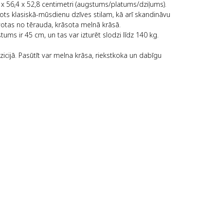
7 x 56,4 x 52,8 centimetri (augstums/platums/dziļums).
rots klasiskā-mūsdienu dzīves stilam, kā arī skandināvu
avotas no tērauda, krāsota melnā krāsā.
ms ir 45 cm, un tas var izturēt slodzi līdz 140 kg.
icijā. Pasūtīt var melna krāsa, riekstkoka un dabīgu