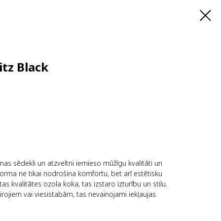
itz Black
mas sēdekli un atzveltni iemieso mūžīgu kvalitāti un
forma ne tikai nodrošina komfortu, bet arī estētisku
 kvalitātes ozola koka, tas izstaro izturību un stilu.
rojiem vai viesistabām, tas nevainojami iekļaujas