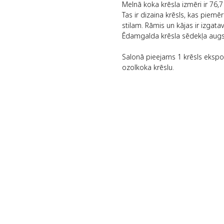
Melnā koka krēsla izmēri ir 76,
Tas ir dizaina krēsls, kas piemē
stilam. Rāmis un kājas ir izgat
Ēdamgalda krēsla sēdekļa augstu
Salonā pieejams 1 krēsls ekspoz
ozolkoka krēslu.