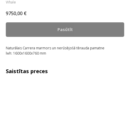
Whale
9750,00
€
Pasūtīt
Naturālais Carrera marmors un nerūsējošā tērauda pamatne
lwh: 1600x1600x760 mm
Saistītas preces