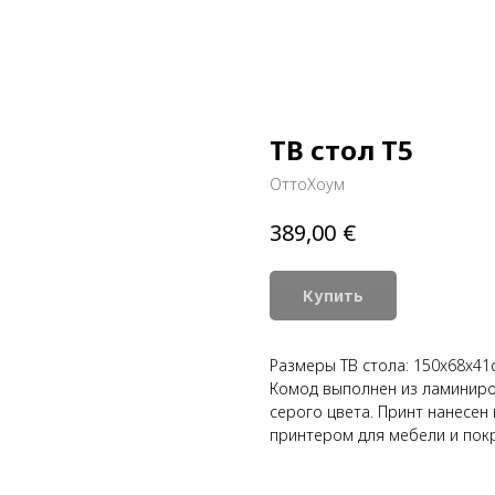
ТВ стол T5
ОттоХоум
€
389,00
Купить
Размеры ТВ стола: 150x68x41
Комод выполнен из ламиниро
серого цвета. Принт нанесе
принтером для мебели и пок