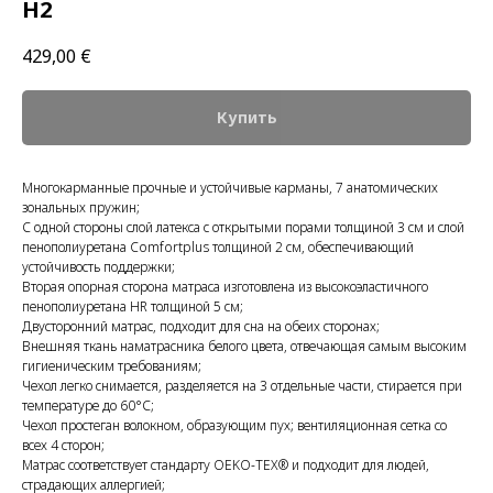
H2
429,00
€
Купить
Многокарманные прочные и устойчивые карманы, 7 анатомических
зональных пружин;
С одной стороны слой латекса с открытыми порами толщиной 3 см и слой
пенополиуретана Comfortplus толщиной 2 см, обеспечивающий
устойчивость поддержки;
Вторая опорная сторона матраса изготовлена ​​из высокоэластичного
пенополиуретана HR толщиной 5 см;
Двусторонний матрас, подходит для сна на обеих сторонах;
Внешняя ткань наматрасника белого цвета, отвечающая самым высоким
гигиеническим требованиям;
Чехол легко снимается, разделяется на 3 отдельные части, стирается при
температуре до 60°С;
Чехол простеган волокном, образующим пух; вентиляционная сетка со
всех 4 сторон;
Матрас соответствует стандарту OEKO-TEX® и подходит для людей,
страдающих аллергией;