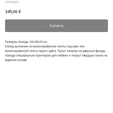
ОттоХоум
349,00
€
Купить
Размеры комода: 94x96x41см.
Комод выполнен из ламинированной плиты под орех или
ламинированной плиты серого цвета. Принт нанесен на дверные фасады
комода специальным принтером для мебели и покрыт твердым лаком на
водяной основе.