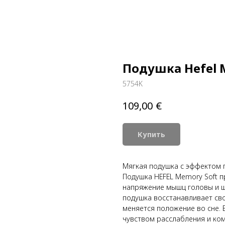
Подушка Hefel 
5754K
€
109,00
Купить
Мягкая подушка с эффектом па
Подушка HEFEL Memory Soft 
напряжение мышц головы и ш
подушка восстанавливает св
меняется положение во сне. 
чувством расслабления и ко