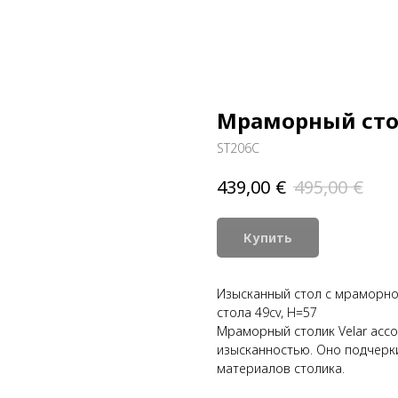
Мраморный сто
ST206C
€
€
439,00
495,00
Купить
Изысканный стол с мраморно
стола 49cv, H=57
Мраморный столик Velar ассо
изысканностью. Оно подчерк
материалов столика.