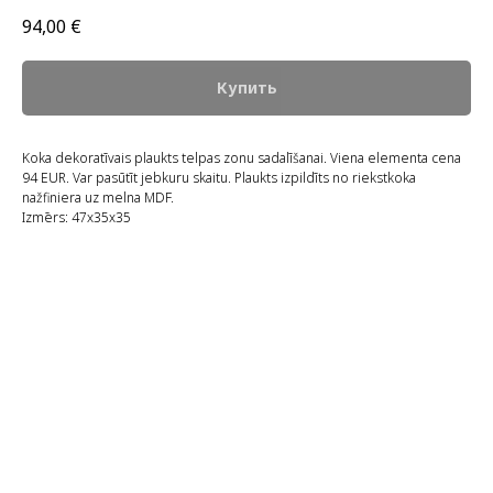
94,00
€
Купить
Koka dekoratīvais plaukts telpas zonu sadalīšanai. Viena elementa cena
94 EUR. Var pasūtīt jebkuru skaitu. Plaukts izpildīts no riekstkoka
nažfiniera uz melna MDF.
Izmērs: 47x35x35