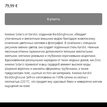
79,99
€
Купить
Кимоно Solaris от Kardol, созданное Beddinghouse, обладает
утонченным и элегантным внешним видом благодаря живописному
сочетанию цветочных мотивов и фотографий. В сочетании с изящным
рисунком мелких цветов, оно создает подлинный стиль Kardol. Нежные
песочные оттенки гармонично дополняются теплыми золотистыми
желтыми, мягкими розовыми и глубокими коричневыми акцентами.
Вдохновленное роскошными нарядами от таких модных домов, как Dior,
кимоно Solaris привносит в ваш гардероб элемент высокой моды.
Широкий воротник и манжеты оформлены трубочками, а также
предусмотрен пояс, сшитый из того же материала. Кимоно Kardol
Beddinghouse Saffron изготовлено из 100% сатина из хлопка с
плотностью 220 TC, что придает ему красивый блеск и невероятно мягкое
ощущение на коже.