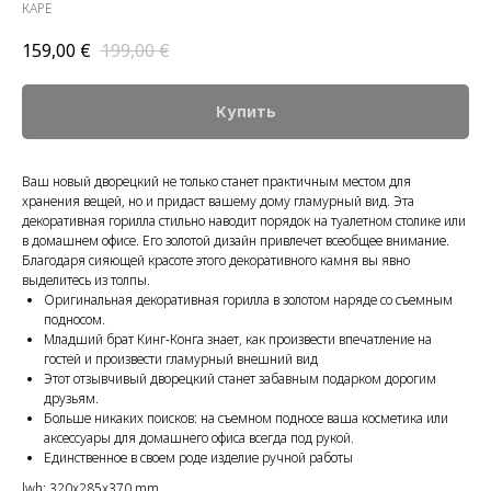
КАРЕ
159,00
€
199,00
€
Купить
Ваш новый дворецкий не только станет практичным местом для
хранения вещей, но и придаст вашему дому гламурный вид. Эта
декоративная горилла стильно наводит порядок на туалетном столике или
в домашнем офисе. Его золотой дизайн привлечет всеобщее внимание.
Благодаря сияющей красоте этого декоративного камня вы явно
выделитесь из толпы.
Оригинальная декоративная горилла в золотом наряде со съемным
подносом.
Младший брат Кинг-Конга знает, как произвести впечатление на
гостей и произвести гламурный внешний вид
Этот отзывчивый дворецкий станет забавным подарком дорогим
друзьям.
Больше никаких поисков: на съемном подносе ваша косметика или
аксессуары для домашнего офиса всегда под рукой.
Единственное в своем роде изделие ручной работы
lwh: 320x285x370 mm