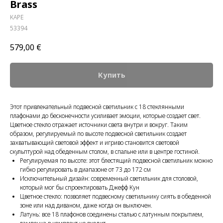
Brass
КАРЕ
53394
579,00
€
Купить
Этот привлекательный подвесной светильник с 18 стеклянными
плафонами до бесконечности усиливает эмоции, которые создает свет.
Цветное стекло отражает источники света внутри и вокруг. Таким
образом, регулируемый по высоте подвесной светильник создает
захватывающий световой эффект и игриво становится световой
скульптурой над обеденным столом, в спальне или в центре гостиной.
Регулируемая по высоте: этот блестящий подвесной светильник можно
гибко регулировать в диапазоне от 73 до 172 см
Исключительный дизайн: современный светильник для столовой,
который мог бы спроектировать Джефф Кун
Цветное стекло: позволяет подвесному светильнику сиять в обеденной
зоне или над диваном, даже когда он выключен.
Латунь: все 18 плафонов соединены сталью с латунным покрытием,