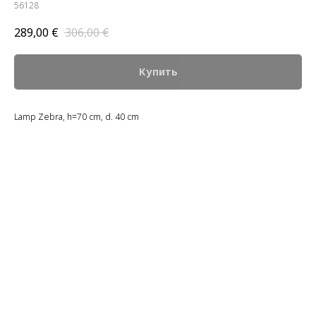
56128
289,00
€
306,00
€
Купить
Lamp Zebra, h=70 cm, d. 40 cm