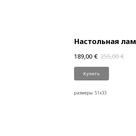
Настольная ламп
€
€
189,00
255,00
Купить
размеры: 51x33